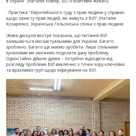
в Україні" (Наталія Ковнір, БО «Позитивні Жінки»);
· Практика "Європейського суду з прав людини у справах
щодо захисту прав людей, які живуть з ВІЛ" (Наталія
Козаренко, Українська Гельсінська спілка з прав людини.
❕Жива дискусія вкотре показала, що питання ВІЛ
залишаються мегаактуальними для України. Багато
зроблено. Багато ще маємо зробити. Лише спільними
зусиллями ми зможемо подолати дану проблему.
Одностайно дійшли думки – потрібно відходити від
розгляду проблеми ВІЛ виключно з точки зору ключових
та вразливих груп щодо інфікування на ВІЛ.