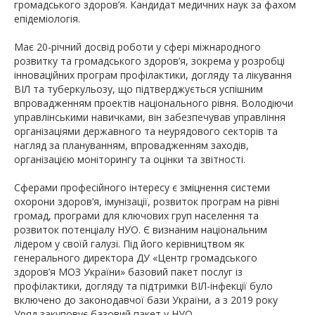
громадського здоров’я. Кандидат медичних наук за фахом
епідеміологія.
Має 20-річний досвід роботи у сфері міжнародного
розвитку та громадського здоров’я, зокрема у розробці
інноваційних програм профілактики, догляду та лікування
ВІЛ та туберкульозу, що підтверджується успішним
впровадженням проектів національного рівня. Володіючи
управлінськими навичками, він забезпечував управління
організаціями державного та неурядового секторів та
нагляд за плануванням, впровадженням заходів,
організацією моніторингу та оцінки та звітності.
Сферами професійного інтересу є зміцнення системи
охорони здоров’я, імунізації, розвиток програм на рівні
громад, програми для ключових груп населення та
розвиток потенціалу НУО. Є визнаним національним
лідером у своїй галузі. Під його керівництвом як
генерального директора ДУ «Центр громадського
здоров’я МОЗ України» базовий пакет послуг із
профілактики, догляду та підтримки ВІЛ-інфекції було
включено до законодавчої бази України, а з 2019 року
Уряд закуповує базовий пакет у НУО.