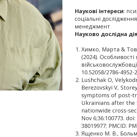
Наукові інтереси
: пси
соціальні дослідження
менеджмент
Науково дослідна дія
Химко, Марта & Тов
(2024). Особливості
військовослужбовців
10.52058/2786-4952-2
Lushchak O, Velykodn
Berezovskyi V, Storey
symptoms of post-tr
Ukrainians after the 
nationwide cross-sec
Nov 6;36:100773. doi:
38019977; PMCID: PM
Ященко М. В., Больм