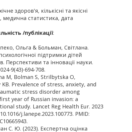
хічне здоров'я, кількісні та якісні
, медична статистика, дата
льність /публікації
:
пеко, Ольга & Больман, Світлана.
 психологічної підтримки дітей
. Перспективи та інновації науки.
024-9(43)-694-708.
a M, Bolman S, Strilbytska O,
 KB. Prevalence of stress, anxiety, and
aumatic stress disorder among
first year of Russian invasion: a
tional study. Lancet Reg Health Eur. 2023
 10.1016/j.lanepe.2023.100773. PMID:
C10665943.
ан С. Ю. (2023). Експертна оцінка