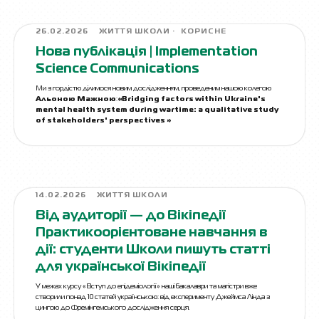
26.02.2026
ЖИТТЯ ШКОЛИ
КОРИСНЕ
Нова публікація | Implementation
Science Communications
Ми з гордістю ділимося новим дослідженням, проведеним нашою колегою
Альоною Мажною
:
«Bridging factors within Ukraine's
mental health system during wartime: a qualitative study
of stakeholders' perspectives »
14.02.2026
ЖИТТЯ ШКОЛИ
Від аудиторії — до Вікіпедії
Практикоорієнтоване навчання в
дії: студенти Школи пишуть статті
для української Вікіпедії
У межах курсу «Вступ до епідеміології» наші бакалаври та магістри вже
створили понад 10 статей українською: від експерименту Джеймса Лінда з
цингою до Фремінгемського дослідження серця.