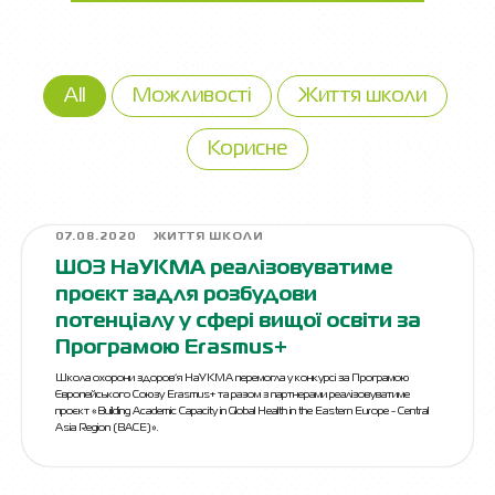
All
Можливості
Життя школи
Корисне
07.08.2020
ЖИТТЯ ШКОЛИ
ШОЗ НаУКМА реалізовуватиме
проєкт задля розбудови
потенціалу у сфері вищої освіти за
Програмою Erasmus+
Школа охорони здоров’я НаУКМА перемогла у конкурсі за Програмою
Європейського Союзу Erasmus+ та разом з партнерами реалізовуватиме
проєкт «Building Academic Capacity in Global Health in the Eastern Europe - Central
Asia Region (BACE)».