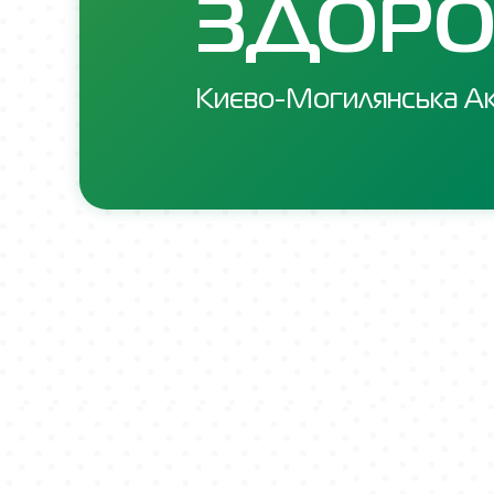
ЗДОРО
Києво-Могилянська Ак