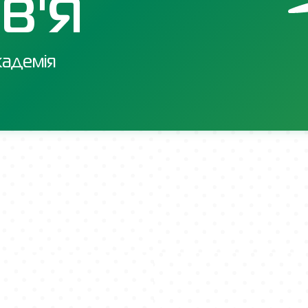
В'Я
адемія