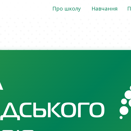
Про школу
Навчання
П
А
ДСЬКОГО