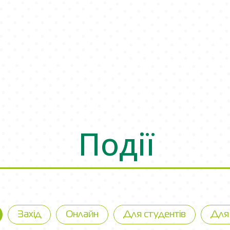
Події
Захід
Онлайн
Для студентів
Для 